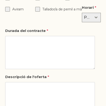
Horari
*
Aviram
Tallador/a de pernil a mà
Please select an option
Durada del contracte
*
ENVIAR
Descripció de l'oferta
*