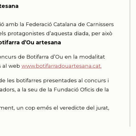
rtesana
ció amb la Federació Catalana de Carnissers
ls protagonistes d’aquesta diada, per això
otifarra d’Ou artesana
oncurs de Botifarra d’Ou en la modalitat
s al web
www.botifarradouartesana.cat.
e les botifarres presentades al concurs i
dors, a la seu de la Fundació Oficis de la
ment, un cop emés el veredicte del jurat,