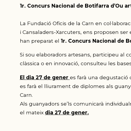
1r. Concurs Nacional de Botifarra d’Ou a
La Fundació Oficis de la Carn en col·labora
i Cansaladers-Xarcuters, ens proposen ser e
han preparat el
1r. Concurs Nacional de B
Si sou elaboradors artesans, participeu al c
clàssica o en innovació, consulteu les base
El dia 27 de gener
es farà una degustació d
es farà el lliurament de diplomes als guanya
Carn.
Als guanyadors se’ls comunicarà individual
el mateix
dia 27 de gener.