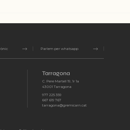
rònic
Parlem per whatsapp
Tarragona
C. Pere Martell 19, 1r 1a
-
43001 Tarragona
977 225 359
-
667 619 767
-
tarragona@gremicarn.cat