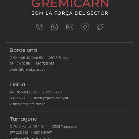
Barcelona
C. Consell de Cent 80
-
08015 Barcelona
93 424 10 58
-
660 723 052
-
gremi@gremicarn.cat