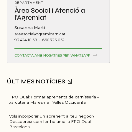
DEPARTAMENT
Àrea Social i Atenció a
l'Agremiat
Susanna Martí
areasocial@gremicarn.cat
93 424 10 58
-
660 723 052
CONTACTA AMB NOSATRES PER WHATSAPP
FPO Dual: Formar aprenents de carnisseria –
xarcuteria Maresme i Vallès Occidental
Vols incorporar un aprenent al teu negoci?
Descobreix com fer-ho amb la FPO Dual –
Barcelona