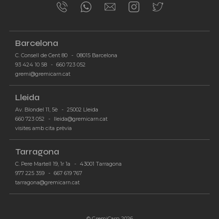
© GremiCarn 2026