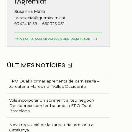
l'Agremiat
Susanna Martí
areasocial@gremicarn.cat
93 424 10 58
-
660 723 052
CONTACTA AMB NOSATRES PER WHATSAPP
FPO Dual: Formar aprenents de carnisseria –
xarcuteria Maresme i Vallès Occidental
Vols incorporar un aprenent al teu negoci?
Descobreix com fer-ho amb la FPO Dual –
Barcelona
Nova regulació de la xarcuteria artesana a
Catalunya