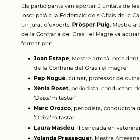
Els participants van aportar 3 unitats de l
inscripció a la Federació dels Oficis de la 
un jurat d’experts.
Pròsper Puig
, Mestre ar
de la Confraria del Gras i el Magre va actua
format per:
Joan Estape
, Mestre artesà, presiden
de la Confraria del Gras i el magre
Pep Nogué
, cuiner, professor de cuin
Xènia Roset,
periodista, conductora d
‘Deixa’m tastar’
Marc Orozco
, periodista, conductora 
‘Deixa’m tastar
Laura Masdeu
, llicenciada en veterinà
Yolanda Presseguer
, Mestre Artesana