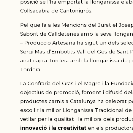
posició se l’ha emportat la llonganissa ela
Collsacabra de
Cantonigrós
.
Pel que fa a les Mencions del Jurat el Josep
Saborit de Calldetenes amb la seva llongan
– Producció Artesana ha sigut un dels sel
Sergi Mas d’Embotits Vall del Ges de Sant
P
anat cap a Tordera amb la llonganissa de 
Tordera.
La Confraria del Gras i el Magre i la Fundac
objectius de promoció, foment i difusió dels
productes carnis a Catalunya ha celebrat p
escollir la millor Llonganissa Tradicional 
vetllar per la qualitat i la millora dels pro
innovació i la creativitat
en els productors