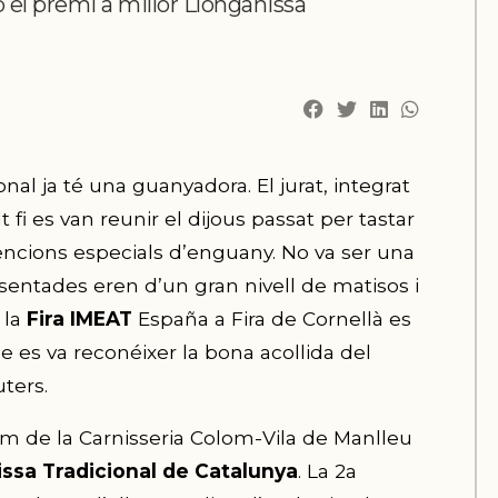
 el premi a millor Llonganissa
al ja té una guanyadora. El jurat, integrat
 fi es van reunir el dijous passat per tastar
mencions especials d’enguany. No va ser una
resentades eren d’un gran nivell de matisos i
 la
Fira
IMEAT
España
a Fira de Cornellà es
ue es va
reconéixer
la bona acollida del
ters.
m de la Carnisseria Colom-Vila de Manlleu
issa Tradicional de Catalunya
. La 2a