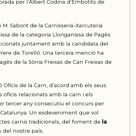
borada per l’Albert Codina d’Embotits de
 M. Saborit de la Carnisseria-Xarcuteria
issa de la categoria Llonganissa de Pagès
eccionats juntament amb la candidata del
rere
de Torelló. Una tercera menció ha
pagès de la Sònia
Freixas
de Can
Freixas
de
ió Oficis de la Carn, d’acord amb els seus
 oficis relacionats amb la carn i els
er tercer any consecutiu el concurs per
de Catalunya. Un esdeveniment que vol
ductes carnis tradicionals, del foment de
la
 del nostre país.