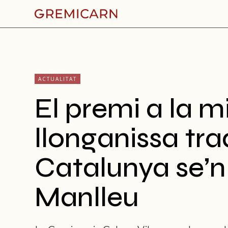
ACTUALITAT
El premi a la mi
llonganissa tra
Catalunya se’n
Manlleu