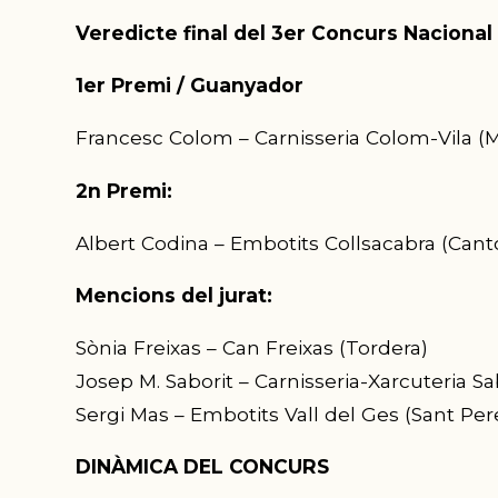
Veredicte final del
3er
Concurs Nacional 
1er Premi / Guanyador
Francesc Colom – Carnisseria Colom-Vila (
2n Premi:
Albert Codina –
Embotits Collsacabra
(
Cant
Mencions del jurat:
Sònia
Freixas
– Can
Freixas
(Tordera)
Josep M. Saborit – Carnisseria-Xarcuteria Sa
Sergi Mas – Embotits Vall del Ges (Sant Per
DINÀMICA DEL CONCURS