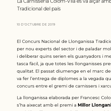
La Carnisseria Colom-Vila es va alçar amb
Tradicional del país
10 D'OCTUBRE DE 2019
El Concurs Nacional de Llonganissa Tradicion
per nou experts del sector i de paladar molt
i deliberar quins serien els guanyadors i 
tasca fàcil, ja que totes les llonganisses p
qualitat. El passat diumenge en el marc de
va fer l’entrega de diplomes a la vegada q
concurs entre el gremi de carnissers i xarcu
La llonganissa elaborada per Francesc Colo
s’ha aixecat amb el premi a
Millor Llongan