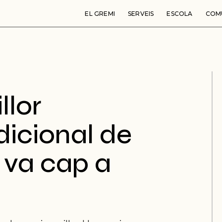
EL GREMI
SERVEIS
ESCOLA
COM
llor
dicional de
 va cap a