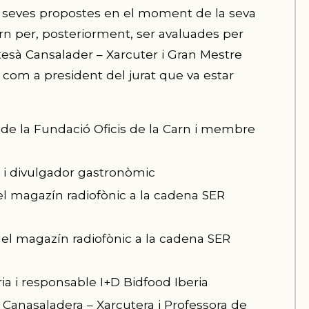
es seves propostes en el moment de la seva
Carn per, posteriorment, ser avaluades per
tesà Cansalader – Xarcuter i Gran Mestre
r com a president del jurat que va estar
t de la Fundació Oficis de la Carn i membre
a i divulgador gastronòmic
el magazín radiofònic a la cadena SER
del magazín radiofònic a la cadena SER
ria i responsable I+D Bidfood Iberia
 Canasaladera – Xarcutera i Professora de