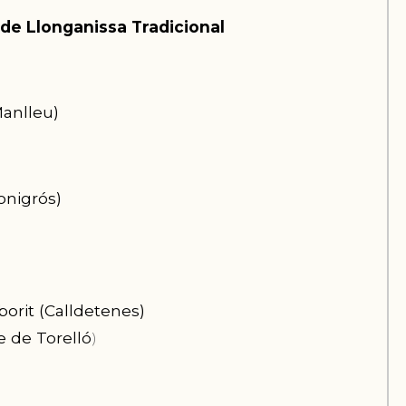
de Llonganissa Tradicional
Manlleu)
onigrós
)
borit (Calldetenes)
e de Torelló
)