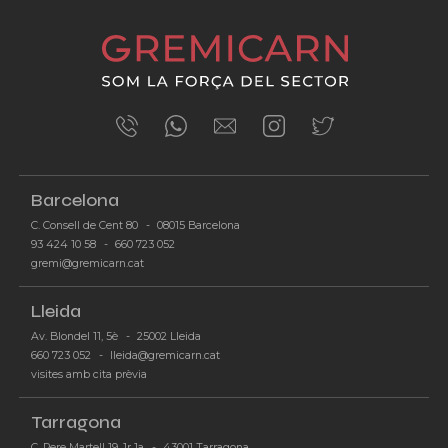
Barcelona
C. Consell de Cent 80
-
08015 Barcelona
93 424 10 58
-
660 723 052
-
gremi@gremicarn.cat