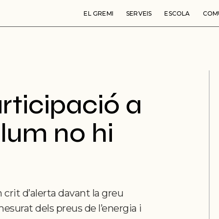
EL GREMI
SERVEIS
ESCOLA
COM
rticipació a
llum no hi
rit d’alerta davant la greu
esurat dels preus de l’energia i