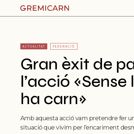
ACTUALITAT
FEDERACIÓ
Gran èxit de pa
l’acció «Sense 
ha carn»
Amb aquesta acció vam pretendre fer un c
situació que vivim per l’encariment desm