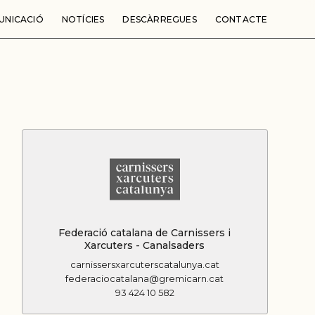
UNICACIÓ
NOTÍCIES
DESCÀRREGUES
CONTACTE
Federació catalana de Carnissers i
Xarcuters - Canalsaders
carnissersxarcuterscatalunya.cat
federaciocatalana@gremicarn.cat
93 424 10 582