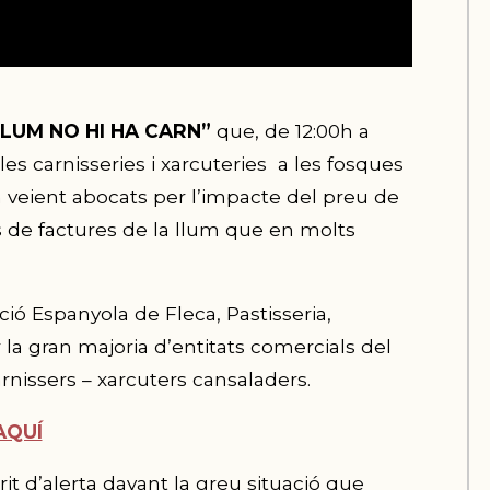
LLUM NO HI HA CARN”
que, de 12:00h a
es carnisseries i xarcuteries a les fosques
an veient abocats per l’impacte del preu de
 de factures de la llum que en molts
ció Espanyola de Fleca, Pastisseria,
r la gran majoria d’entitats comercials del
arnissers – xarcuters cansaladers.
 AQUÍ
t d’alerta davant la greu situació que