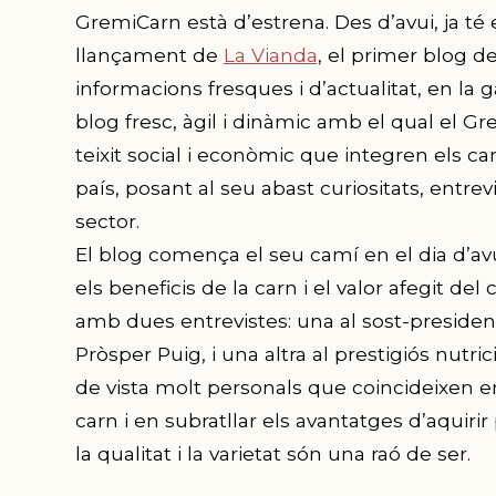
GremiCarn està d’estrena. Des d’avui, ja té 
llançament de
La Vianda
, el primer blog d
informacions fresques i d’actualitat, en la g
blog fresc, àgil i dinàmic amb el qual el 
teixit social i econòmic que integren els ca
país, posant al seu abast curiositats, entrev
sector.
El blog comença el seu camí en el dia d’a
els beneficis de la carn i el valor afegit del
amb dues entrevistes: una al sost-presiden
Pròsper Puig, i una altra al prestigiós nutri
de vista molt personals que coincideixen e
carn i en subratllar els avantatges d’aquiri
la qualitat i la varietat són una raó de ser.