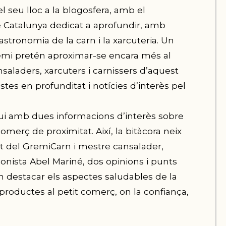
el seu lloc a la blogosfera, amb el
e Catalunya dedicat a aprofundir, amb
astronomia de la carn i la xarcuteria. Un
Gremi pretén aproximar-se encara més al
nsaladers, xarcuters i carnissers d’aquest
istes en profunditat i notícies d’interès pel
vui amb dues informacions d’interès sobre
 comerç de proximitat. Així, la bitàcora neix
t del GremiCarn i mestre cansalader,
cionista Abel Mariné, dos opinions i punts
n destacar els aspectes saludables de la
r productes al petit comerç, on la confiança,