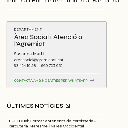
febrer a l’Hotel Intercontinental Barcelona.
DEPARTAMENT
Àrea Social i Atenció a
l'Agremiat
Susanna Martí
areasocial@gremicarn.cat
93 424 10 58
-
660 723 052
CONTACTA AMB NOSATRES PER WHATSAPP
FPO Dual: Formar aprenents de carnisseria –
xarcuteria Maresme i Vallès Occidental