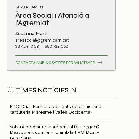
DEPARTAMENT
Àrea Social i Atenció a
l'Agremiat
Susanna Martí
areasocial@gremicarn.cat
93 424 10 58
-
660 723 052
CONTACTA AMB NOSATRES PER WHATSAPP
FPO Dual: Formar aprenents de carnisseria –
xarcuteria Maresme i Vallès Occidental
Vols incorporar un aprenent al teu negoci?
Descobreix com fer-ho amb la FPO Dual –
Barcelona