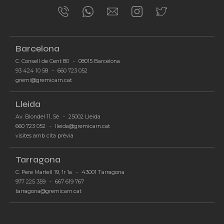
Barcelona
C. Consell de Cent 80
-
08015 Barcelona
93 424 10 58
-
660 723 052
-
gremi@gremicarn.cat
Lleida