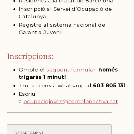
Residents a la ciutat de Barcelona
Inscripció al Servei d’Ocupació de
Catalunya ..-
Registre al sistema nacional de
Garantia Juvenil
Inscripcions:
Omple el
següent formulari
només
trigaràs 1 minut!
Truca o envia whatsapp al
603 805 131
Escriu
a
ocupaciojoves@barcelonactiva.cat
DEPARTAMENT