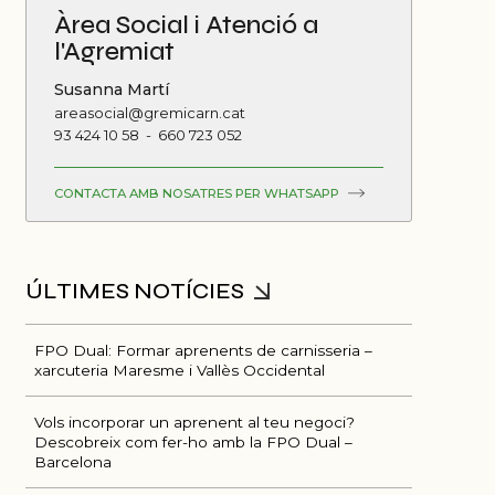
Àrea Social i Atenció a
l'Agremiat
Susanna Martí
areasocial@gremicarn.cat
93 424 10 58
-
660 723 052
CONTACTA AMB NOSATRES PER WHATSAPP
FPO Dual: Formar aprenents de carnisseria –
xarcuteria Maresme i Vallès Occidental
Vols incorporar un aprenent al teu negoci?
Descobreix com fer-ho amb la FPO Dual –
Barcelona