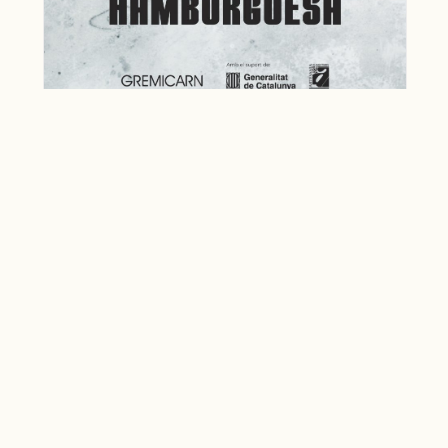
PUBLICACIÓ
Us animem a tots a fer difusió de la campanya amb
el hashtag #diaHamburguesa, i etiquetant a
@somxarcuters.