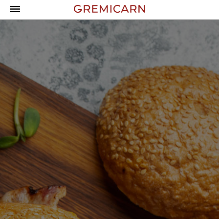
Campanyes
Dia internacional de
DESCARREGAR
l’hamburguesa