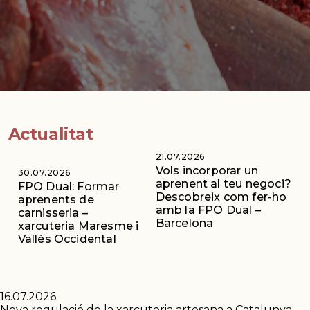
Actualitat
21.07.2026
Vols incorporar un
30.07.2026
aprenent al teu negoci?
FPO Dual: Formar
Descobreix com fer-ho
aprenents de
amb la FPO Dual –
carnisseria –
Barcelona
xarcuteria Maresme i
Vallès Occidental
16.07.2026
Nova regulació de la xarcuteria artesana a Catalunya