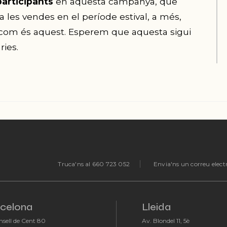
participants
en aquesta campanya, que
 les vendes en el període estival, a més,
t, com és aquest. Esperem que aquesta sigui
ries.
Truca'ns al 660 723 052
Envia'ns un correu elect
celona
Lleida
nsell de Cent 80
Av. Blondel 11, 5è