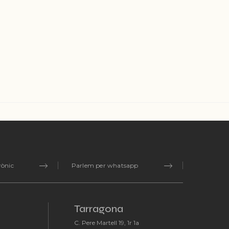
rònic
Parlem per whatsapp
Tarragona
C. Pere Martell 19, 1r 1a