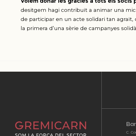
Volem donar les gràcies a tots els socis 
desitgem hagi contribuït a animar una mica
de participar en un acte solidari tan agraï
la primera d’una sèrie de campanyes solidà
Bar
C. Co