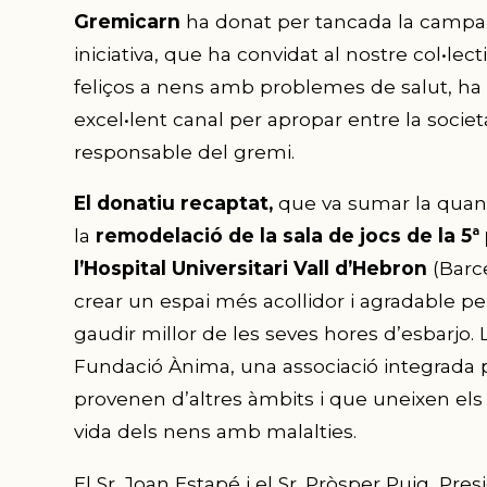
Gremicarn
ha donat per tancada la camp
iniciativa, que ha convidat al nostre col•lec
feliços a nens amb problemes de salut, ha e
excel•lent canal per apropar entre la socie
responsable del gremi.
El donatiu recaptat,
que va sumar la quan
la
remodelació de la sala de jocs de la 5ª
l’Hospital Universitari Vall d’Hebron
(Barce
crear un espai més acollidor i agradable pe
gaudir millor de les seves hores d’esbarjo. 
Fundació Ànima, una associació integrada 
provenen d’altres àmbits i que uneixen els 
vida dels nens amb malalties.
El Sr. Joan Estapé i el Sr. Pròsper Puig, Pr