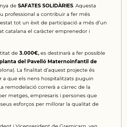
anya de
SAFATES SOLIDÀRIES
. Aquesta
tiu professional a contribuir a fer més
stat tot un èxit de participació a més d’un
tat catalana el caràcter emprenedor i
titat de
3.000€,
es destinarà a fer possible
 planta del Pavelló Maternoinfantil de
lona). La finalitat d’aquest projecte és
r a que els nens hospitalitzats puguin
La remodelació correrà a càrrec de la
per metges, empresaris i persones que
seus esforços per millorar la qualitat de
esident i Vicepresident de Gremicarn, van