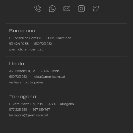
Barcelona
C. Consell de Cent 80
-
08015 Barcelona
93 424 10 58
-
660 723 052
-
gremi@gremicarn.cat
Lleida
Av. Blondel 11, 5è
-
25002 Lleida
660 723 052
-
lleida@gremicarn.cat