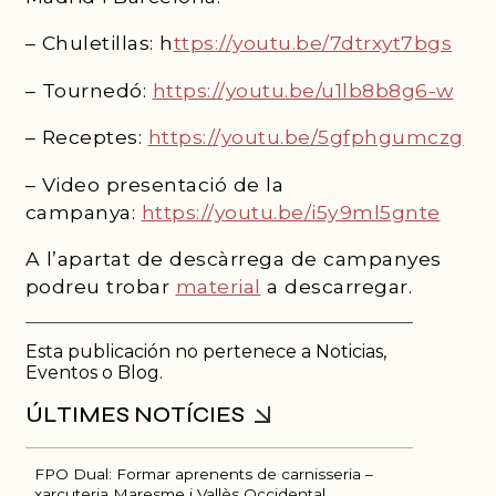
– Chuletillas: h
ttps://youtu.be/7dtrxyt7bgs
– Tournedó:
https://youtu.be/u1lb8b8g6-w
– Receptes:
https://youtu.be/5gfphgumczg
– Video presentació de la
campanya:
https://youtu.be/i5y9ml5gnte
A l’apartat de descàrrega de campanyes
podreu trobar
material
a descarregar.
Esta publicación no pertenece a Noticias,
Eventos o Blog.
FPO Dual: Formar aprenents de carnisseria –
xarcuteria Maresme i Vallès Occidental