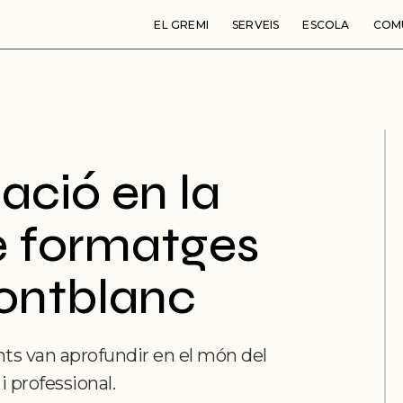
EL GREMI
SERVEIS
ESCOLA
COM
pació en la
e formatges
ontblanc
ents van aprofundir en el món del
 professional.