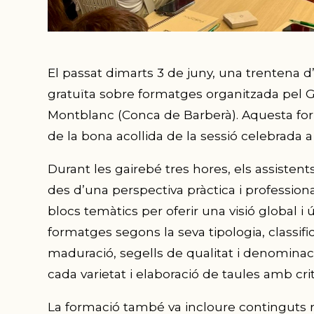
El passat dimarts 3 de juny, una trentena d
gratuïta sobre formatges organitzada pel G
Montblanc (Conca de Barberà). Aquesta f
de la bona acollida de la sessió celebrada
Durant les gairebé tres hores, els assisten
des d’una perspectiva pràctica i professiona
blocs temàtics per oferir una visió global i út
formatges segons la seva tipologia, classifi
maduració, segells de qualitat i denominac
cada varietat i elaboració de taules amb crit
La formació també va incloure continguts r