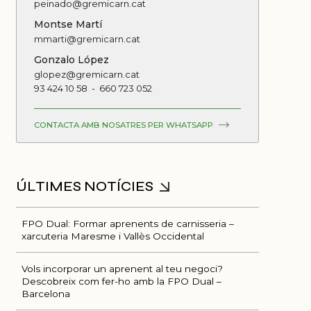
peinado@gremicarn.cat
Montse Martí
mmarti@gremicarn.cat
Gonzalo López
glopez@gremicarn.cat
93 424 10 58
-
660 723 052
CONTACTA AMB NOSATRES PER WHATSAPP
FPO Dual: Formar aprenents de carnisseria –
xarcuteria Maresme i Vallès Occidental
Vols incorporar un aprenent al teu negoci?
Descobreix com fer-ho amb la FPO Dual –
Barcelona