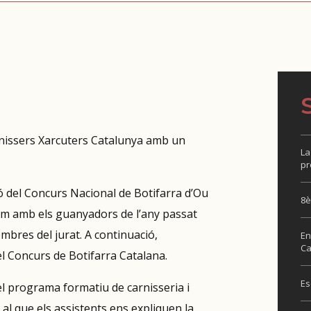
rnissers Xarcuters Catalunya amb un
La
pr
ó del Concurs Nacional de Botifarra d’Ou
8è
lem amb els guanyadors de l’any passat
mbres del jurat. A continuació,
En
Ca
 Concurs de Botifarra Catalana.
Es
el programa formatiu de carnisseria i
 al que els assistents ens expliquen la