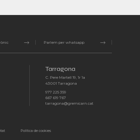
rònic
Parlem per whatsapp
Tarragona
C. Pere Martell 19, 1r 1a
-
43001 Tarragona
977 225 359
-
667 619 767
-
tarragona@gremicarn.cat
itat
Política de cookies