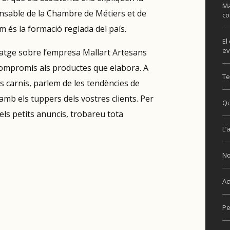
Ma
onsable de la Chambre de Métiers et de
co
 és la formació reglada del país.
El
ev
tge sobre l’empresa Mallart Artesans
i compromís als productes que elabora. A
Te
 carnis, parlem de les tendències de
mb els tuppers dels vostres clients. Per
Qu
dels petits anuncis, trobareu tota
L’
No
Ac
Pe