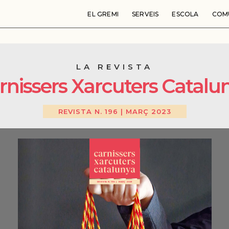
 2023
EL GREMI
SERVEIS
ESCOLA
COM
LA REVISTA
rnissers Xarcuters Catalu
REVISTA N. 196 | MARÇ 2023