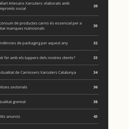
llart Artesans Xarcuters: elaborats amb
26
mpromís social
 consum de productes carnis és essencial per a
30
itar manques nutricionals
ndències de packaging per aquest any
32
è fer amb els tuppers dels nostres clients?
33
actualitat de Carnissers Xarcuters Catalunya
34
tícies sectorials
36
tualitat gremial
38
tits anuncis
43