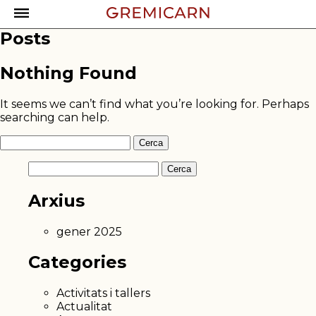
Posts
Nothing Found
It seems we can’t find what you’re looking for. Perhaps
searching can help.
Cerca:
Cerca:
Arxius
gener 2025
Categories
Activitats i tallers
Actualitat