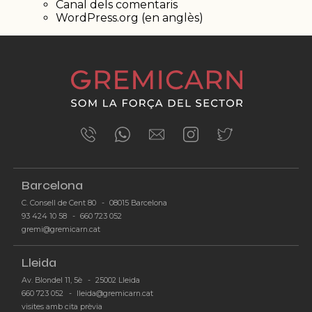
Canal dels comentaris
WordPress.org (en anglès)
Barcelona
C. Consell de Cent 80
-
08015 Barcelona
93 424 10 58
-
660 723 052