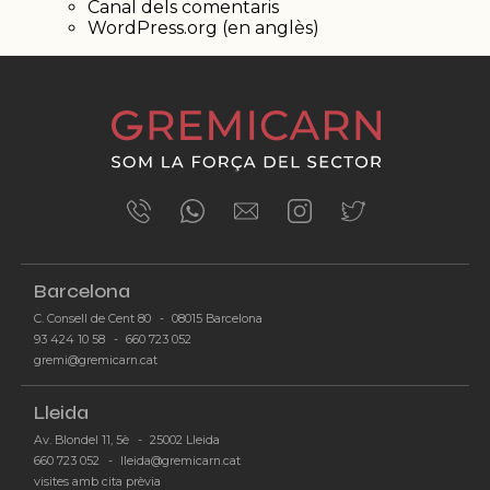
Canal dels comentaris
WordPress.org (en anglès)
Barcelona
C. Consell de Cent 80
-
08015 Barcelona
93 424 10 58
-
660 723 052