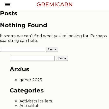
Posts
Nothing Found
It seems we can’t find what you’re looking for. Perhaps
searching can help.
Cerca:
Cerca:
Arxius
gener 2025
Categories
Activitats i tallers
Actualitat