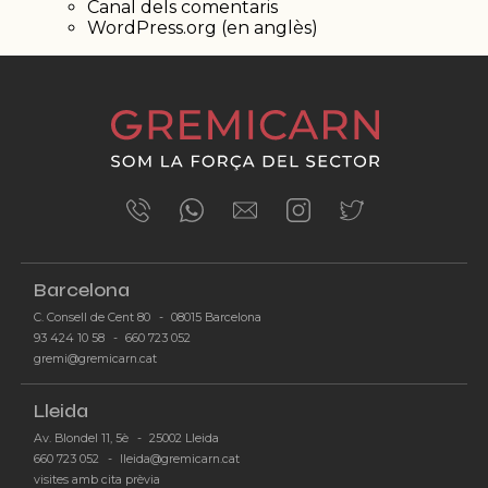
Canal dels comentaris
WordPress.org (en anglès)
Barcelona
C. Consell de Cent 80
-
08015 Barcelona
93 424 10 58
-
660 723 052