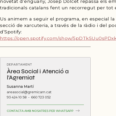
novetat d’enguany, Josep Dolcet repassa els em
tradicionals catalans fent un recorregut per tot el
Us animem a seguir el programa, en especial la
secció de xarcuteria, a través de la ràdio i del p
d’Spotify:
https://open.spotify.com/show/5pDTk5Uu0sPD
DEPARTAMENT
Àrea Social i Atenció a
l'Agremiat
Susanna Martí
areasocial@gremicarn.cat
93 424 10 58
-
660 723 052
CONTACTA AMB NOSATRES PER WHATSAPP