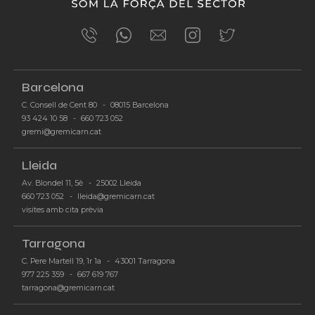
Barcelona
C. Consell de Cent 80
-
08015 Barcelona
93 424 10 58
-
660 723 052
-
gremi@gremicarn.cat