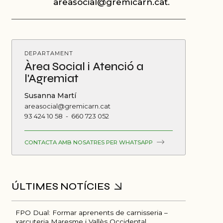
areasocial@gremicarn.cat
.
DEPARTAMENT
Àrea Social i Atenció a
l'Agremiat
Susanna Martí
areasocial@gremicarn.cat
93 424 10 58
-
660 723 052
CONTACTA AMB NOSATRES PER WHATSAPP
FPO Dual: Formar aprenents de carnisseria –
xarcuteria Maresme i Vallès Occidental