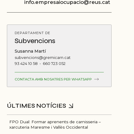
info.empresaiocupacio@reus.cat
DEPARTAMENT DE
Subvencions
Susanna Martí
subvencions@gremicarn.cat
93 424 10 58
-
660 723 052
CONTACTA AMB NOSATRES PER WHATSAPP
FPO Dual: Formar aprenents de carnisseria –
xarcuteria Maresme i Vallès Occidental